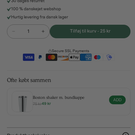
30 dages returret
100 % danskejet webshop
Hurtig levering fra dansk lager
Antal
Tilføj til kurv - 25 kr
Reducer
Øg
antallet
antallet
for
for
Secure SSL Payments
Boston
Boston
glas
glas
47.3
47.3
cl
cl
Ofte købt sammen
Boston shaker m. bundkappe
ADD
49 kr
75 kr