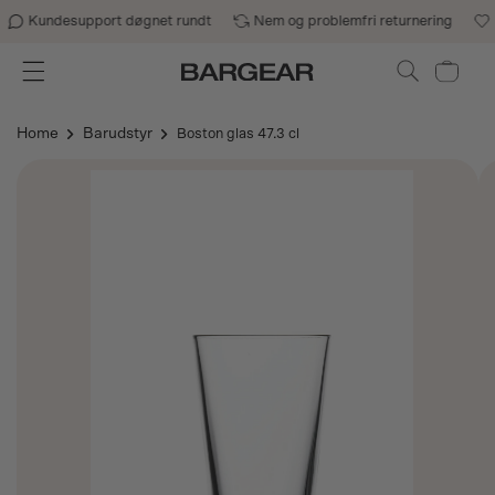
Gå til indhold
Kundesupport døgnet rundt
Nem og problemfri returnering
B
Indkøbskurv
Home
Barudstyr
Boston glas 47.3 cl
Gå til
produktoplysninger