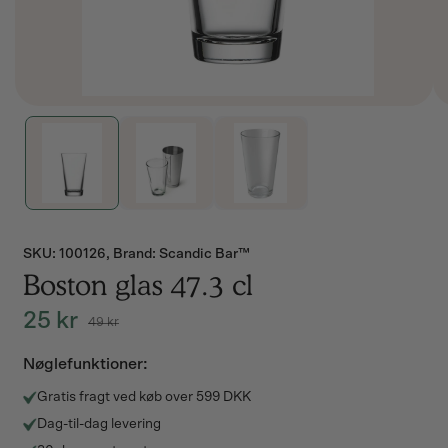
SKU:
SKU: 100126, Brand: Scandic Bar™
Boston glas 47.3 cl
25 kr
49 kr
Normalpris
Udsalgspris
Nøglefunktioner:
Gratis fragt ved køb over 599 DKK
Dag-til-dag levering