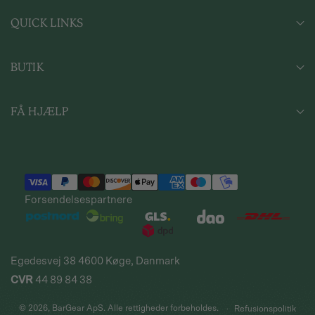
QUICK LINKS
BÆREDYGTIGHED
BUTIK
OM OS
FØDEVAREKONTROL
SHOP ALLE PRODUKTER
IMPRESSUM
FÅ HJÆLP
BARUDSTYR
HANDELSBETINGELSER
MASKINER & UDSTYR
FAQS
SIRUPPER & FORBRUGSVARER
KONTAKT OS
LEVERING
RETURNERING
Forsendelsespartnere
REKLAMATION
TILMELD NYHEDSBREV
FIRMAGAVER
Egedesvej 38 4600 Køge, Danmark
CVR
44 89 84 38
© 2026,
BarGear ApS
. Alle rettigheder forbeholdes.
Refusionspolitik