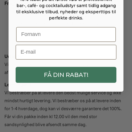
Fragtpriser og Levering:
bar-, café- og cocktailudstyr samt tidlig adgang
til eksklusive tilbud, nyheder og eksperttips til
Pakkeshop fra 45 kr. (Fri fragt fra 599)
perfekte drinks.
Erhvervsadresse fra
59 kr. (Fri fragt fra 599)
Hjemmeadresse fra 89 kr.
E-Mail
Udlandet:
Vi til alle lande i Europa. Priserne reguleres automatisk ved
afgivelse af ordre.
FÅ DIN RABAT!
Leveringstid
Vi bestræber på at levere den bedst mulige service og ikke
mindst hurtigt levering. Vi bestræber os på at levere inden
for 1-4 hverdage, dog kan vi desværre garantere det 100%.
Får vi din pakke inden kl 12.00 vil den med stor
sandsynlighed blive afsendt samme dag.