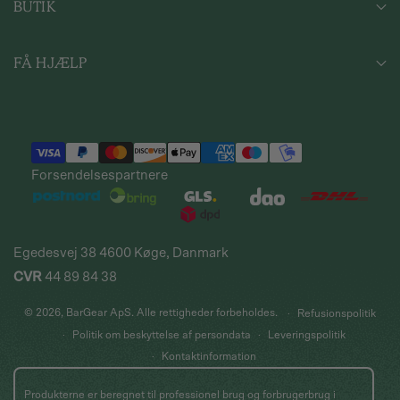
BUTIK
OM OS
FØDEVAREKONTROL
SHOP ALLE PRODUKTER
IMPRESSUM
FÅ HJÆLP
BARUDSTYR
HANDELSBETINGELSER
MASKINER & UDSTYR
FAQS
SIRUPPER & FORBRUGSVARER
KONTAKT OS
LEVERING
RETURNERING
Forsendelsespartnere
REKLAMATION
TILMELD NYHEDSBREV
FIRMAGAVER
Egedesvej 38 4600 Køge, Danmark
CVR
44 89 84 38
© 2026,
BarGear ApS
. Alle rettigheder forbeholdes.
Refusionspolitik
Politik om beskyttelse af persondata
Leveringspolitik
Kontaktinformation
Produkterne er beregnet til professionel brug og forbrugerbrug i