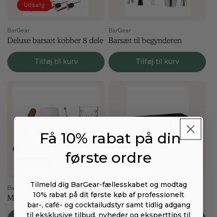
Udsalg
BarGear
BarGear
Deluxe barsæt kobber 8 dele
Barsæt til begynderen
Tilføj til kurv
Tilføj til kurv
Få 10% rabat på din
første ordre
Udsolgt
Udsalg
Tilmeld dig BarGear-fællesskabet og modtag
BarGear
BarGear
10% rabat på dit første køb af professionelt
Mojito barsæt
Collabo deluxe barsæt
bar-, café- og cocktailudstyr samt tidlig adgang
til eksklusive tilbud, nyheder og eksperttips til