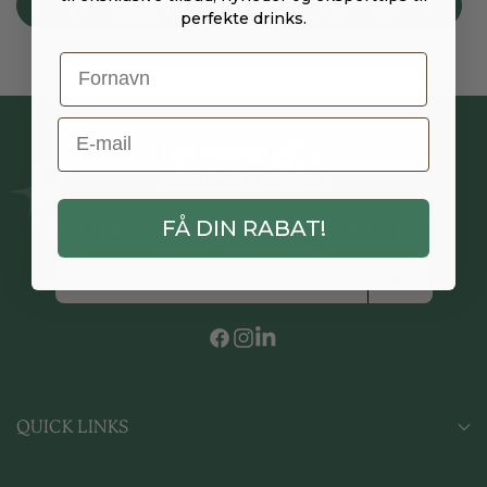
Giv mig besked
Tilføj til kurv
perfekte drinks.
E-Mail
Få nye varer og eksklusive tilbud
FÅ DIN RABAT!
Facebook
Instagram
Vimeo
QUICK LINKS
BÆREDYGTIGHED