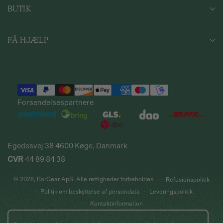
BUTIK
OM OS
FØDEVAREKONTROL
SHOP ALLE PRODUKTER
IMPRESSUM
FÅ HJÆLP
BARUDSTYR
HANDELSBETINGELSER
MASKINER & UDSTYR
FAQS
SIRUPPER & FORBRUGSVARER
KONTAKT OS
LEVERING
RETURNERING
Forsendelsespartnere
REKLAMATION
TILMELD NYHEDSBREV
FIRMAGAVER
Egedesvej 38 4600 Køge, Danmark
CVR
44 89 84 38
© 2026,
BarGear ApS
. Alle rettigheder forbeholdes.
Refusionspolitik
Politik om beskyttelse af persondata
Leveringspolitik
Kontaktinformation