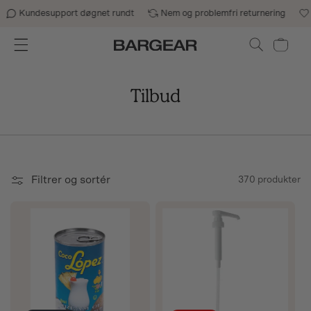
Gå til indhold
Kundesupport døgnet rundt
Nem og problemfri returnering
B
Indkøbskurv
Tilbud
Filtrer og sortér
370 produkter