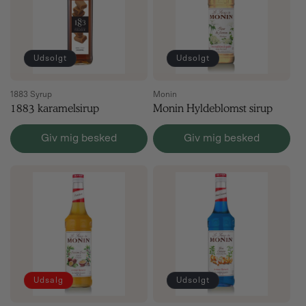
Udsolgt
Udsolgt
1883 Syrup
Monin
1883 karamelsirup
Monin Hyldeblomst sirup
Giv mig besked
Giv mig besked
Udsalg
Udsolgt