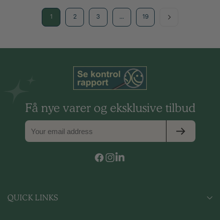
1
2
3
…
19
Få nye varer og eksklusive tilbud
Facebook
Instagram
Vimeo
QUICK LINKS
BÆREDYGTIGHED