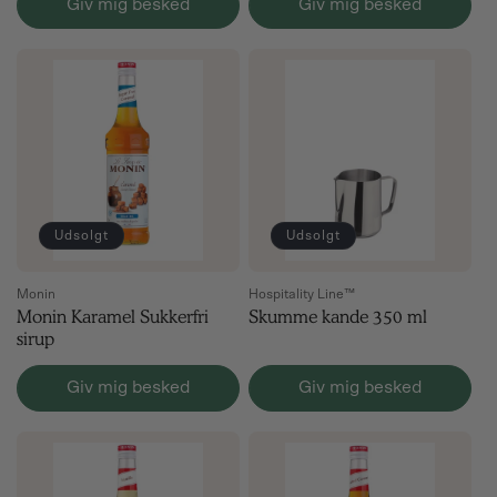
Giv mig besked
Giv mig besked
Udsolgt
Udsolgt
Monin
Hospitality Line™
Monin Karamel Sukkerfri
Skumme kande 350 ml
sirup
Giv mig besked
Giv mig besked