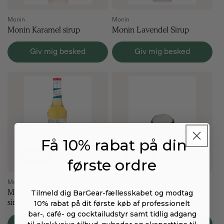
Monin
Monin
Monin Karamel sirup
Monin Lavendel Sirup
Giv mig besked
Giv mig besked
Få 10% rabat på din
Udsalg
Udsalg
første ordre
Monin
BarGear
Monin hasselnød Sukkerfri
Champagne stopper
Tilmeld dig BarGear-fællesskabet og modtag
sirup
10% rabat på dit første køb af professionelt
bar-, café- og cocktailudstyr samt tidlig adgang