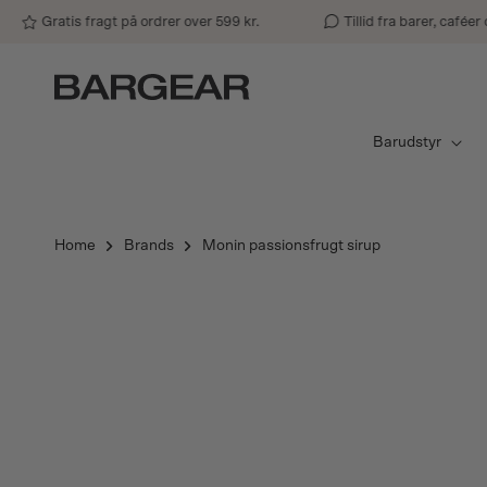
Gå til indhold
Gratis fragt på ordrer over 599 kr.
Tillid fra barer, caféer og p
Barudstyr
Home
Brands
Monin passionsfrugt sirup