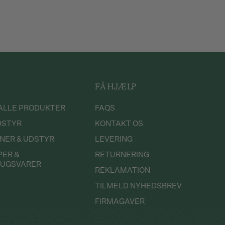
up
 i din cocktail shaker og shake nu grundigt. Med din
strainer
,
FÅ HJÆLP
margarita glas
.
nd med salt, så sikre dig inden du kommer drinken over i glasset
ALLE PRODUKTER
FAQS
ltkant. Dette kan bl.a. gøres med en margarita salt.
DSTYR
KONTAKT OS
NER & UDSTYR
LEVERING
 Sirup
PER &
RETURNERING
rup
RUGSVARER
REKLAMATION
TILMELD NYHEDSBREV
r
FIRMAGAVER
i din
cocktail shaker
og shake grundigt. Si indholdet over i dit
med lakrids pulver.