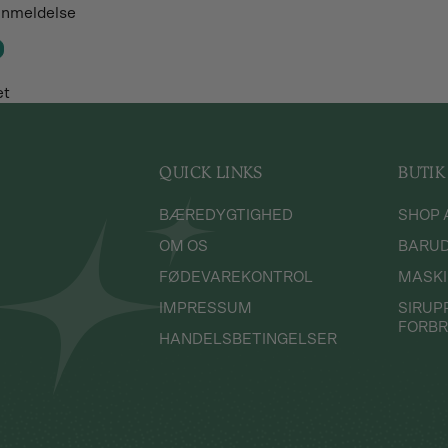
 anmeldelse
3 cl. Tequila
3 cl. Cointreau
1 cl Limesaft
et
2 cl passionsfrugt sir
Isterninger
Fremgangsmåde:
Kom alle ingredienser
QUICK LINKS
BUTIK
si indholdet over i dit
Ønsker du at gå all i
BÆREDYGTIGHED
SHOP 
at give glasset en sa
OM OS
BARU
Lychee Passion Istea:
FØDEVAREKONTROL
MASKI
1 cl. Kærlighedsfrugt
IMPRESSUM
SIRUP
1 cl. Passion frugt Si
FORB
1-2 skiver Citron
HANDELSBETINGELSER
15 cl. Earl Grey Tea
Top med lakrids pulve
Fremgangsmåde:
Kom alle ingredienser 
highball glas og pynt 