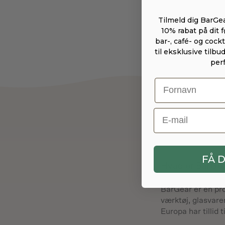
Tilmeld dig BarGe
10% rabat på dit 
bar-, café- og cock
til eksklusive tilbu
perf
E-Mail
FÅ D
Hvad er BarGe
BarGear er en prof
værktøj, glasvare
Europa har tillid ti