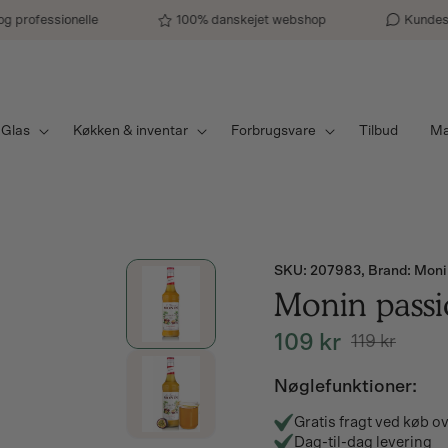
rofessionelle
100% danskejet webshop
Kundesuppo
Glas
Køkken & inventar
Forbrugsvare
Tilbud
Mæ
Gå til
SKU:
SKU: 207983, Brand: Moni
produktoplysninger
Monin passi
109 kr
119 kr
Norm
Udsa
Nøglefunktioner:
Gratis fragt ved køb 
Dag-til-dag levering