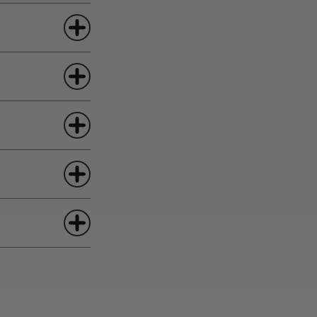
rugt Sirup
lle ingredienser med is og si i et cocktailglas.
rugt Sirup
 sirup og te og server over is.
rugt Sirup
ronsaft
 sirup og citronsaft, fyld op med sodavand og server over
t: