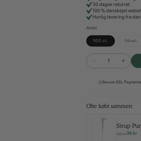
30 dages returret
100 % danskejet webs
Hurtig levering fra dan
Antal
V
100 cl.
70 cl.
er
u
el
Antal
ut
Reducer
Øg
antallet
antallet
for
for
Monin
Secure SSL Payment
Monin
passionsfrugt
passion
sirup
sirup
Ofte købt sammen
Sirup P
39 kr
45 kr