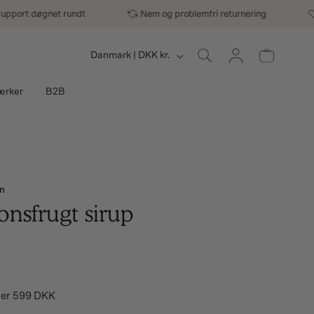
rt døgnet rundt
Nem og problemfri returnering
B2B
Log
L
Indkøbskurv
Danmark | DKK kr.
ind
a
rker
B2B
n
d
/
n
o
onsfrugt sirup
m
alpris
lgspris
r
å
over 599 DKK