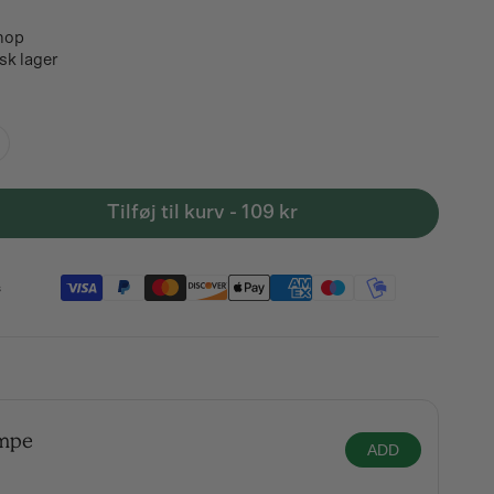
d
e
hop
sk lager
arianten
dsolgt
ler
ilgængelig
Tilføj til kurv - 109 kr
s
sfrugt
umpe
ADD