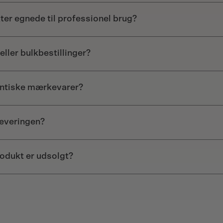
Passionsfrugt Daiquiri
:
ter egnede til professionel brug?
3 cl Monin Passionsf
5 cl hvid rom
2 cl limejuice
eller bulkbestillinger?
Fremgangsmåde: Ryst a
Passionsfrugt Iced Tea
:
entiske mærkevarer?
3 cl Monin Passionsf
20 cl kold sort te
Fremgangsmåde: Bland
leveringen?
Passionsfrugt Lemonade
:
3 cl Monin Passionsf
rodukt er udsolgt?
15 cl friskpresset cit
Sodavand
Fremgangsmåde: Bland
is.
Passions margarita opskrif