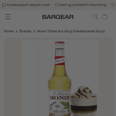
Gå til indhold
Kundesupport døgnet rundt
Nem og problemfri returnering
B
Indkøbskurv
Home
Brands
Monin Toffee Nut Sirup (Flødekaramel Sirup)
Gå til
produktoplysninger