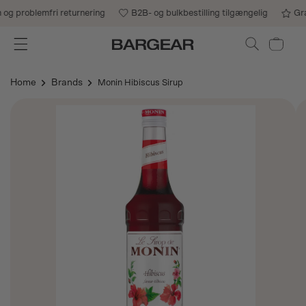
Gå til indhold
g problemfri returnering
B2B- og bulkbestilling tilgængelig
Grat
Indkøbskurv
Home
Brands
Monin Hibiscus Sirup
Gå til
produktoplysninger