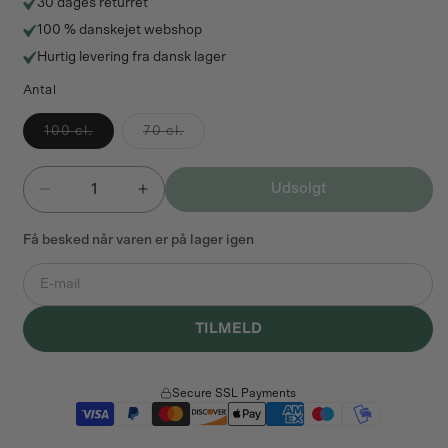
30 dages returret
100 % danskejet webshop
Hurtig levering fra dansk lager
Antal
Varianten
Varianten
100 cl.
70 cl.
er
er
udsolgt
udsolgt
eller
eller
Antal
utilgængelig
utilgængelig
Udsolgt
Reducer
Øg
antallet
antallet
for
for
Få besked når varen er på lager igen
Monin
Monin
E-
Hibiscus
Hibiscus
Sirup
Sirup
mail
TILMELD
Secure SSL Payments