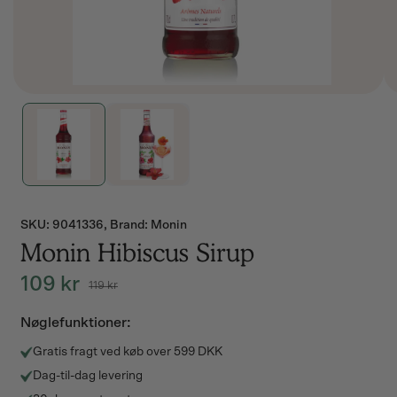
SKU:
SKU: 9041336, Brand: Monin
Monin Hibiscus Sirup
109 kr
119 kr
Normalpris
Udsalgspris
Nøglefunktioner:
Gratis fragt ved køb over 599 DKK
Dag-til-dag levering