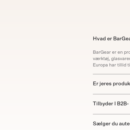
eksperttip
E-Mail
Hvad er BarGe
BarGear er en prof
værktøj, glasvare
FÅ 
Europa har tillid ti
Er jeres produk
Tilbyder I B2B- 
Sælger du aut