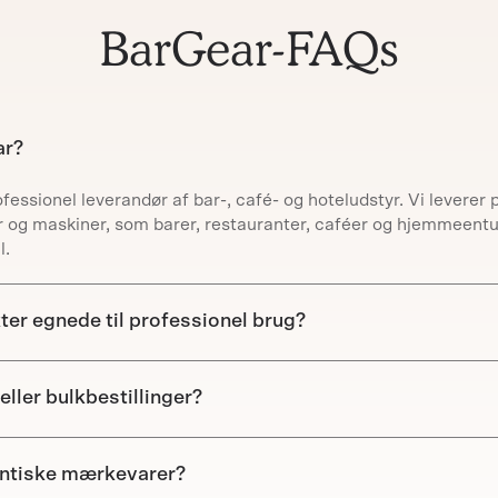
s til perfekte drinks.
BarGear er for dig, der vil 
BarGear-FAQs
ar?
essionel leverandør af bar-, café- og hoteludstyr. Vi leverer p
r og maskiner, som barer, restauranter, caféer og hjemmeentus
DIN RABAT!
l.
ter egnede til professionel brug?
eller bulkbestillinger?
entiske mærkevarer?