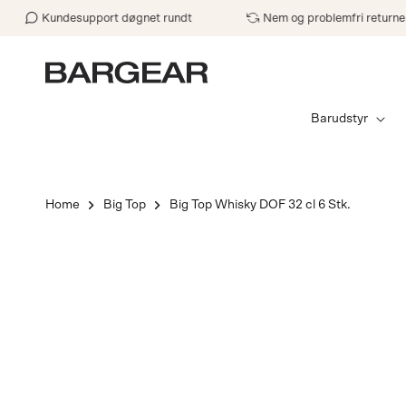
Gå til indhold
Kundesupport døgnet rundt
Nem og problemfri returnering
Barudstyr
Home
Big Top
Big Top Whisky DOF 32 cl 6 Stk.