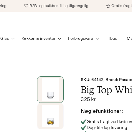
B2B- og bulkbestilling tilgængelig
Gratis fragt på or
Glas
Køkken & inventar
Forbrugsvare
Tilbud
Mæ
Gå til
SKU:
SKU: 64142, Brand: Pasa
produktoplysninger
Big Top Whi
Normalpris
325 kr
Nøglefunktioner:
Gratis fragt ved køb 
Dag-til-dag levering