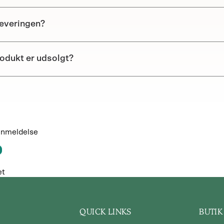
leveringen?
rodukt er udsolgt?
 anmeldelse
et
QUICK LINKS
BUTIK