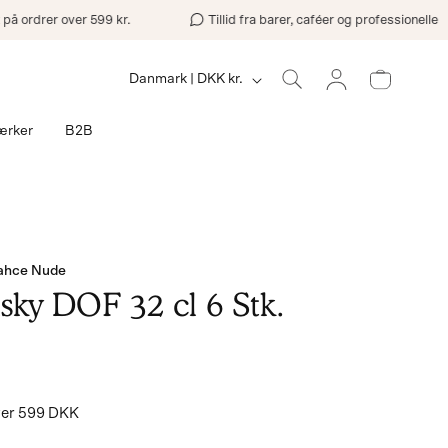
drer over 599 kr.
Tillid fra barer, caféer og professionelle
Log
L
Indkøbskurv
Danmark | DKK kr.
ind
a
rker
B2B
n
d
/
bahce Nude
o
sky DOF 32 cl 6 Stk.
m
r
å
over 599 DKK