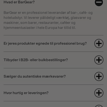
Hvad er BarGear?
uden at være ekspert.
Kombinér Monin Jordbær Sukkerfri Sirup og frisk
BarGear er en professionel leverandør af bar-, café- og
citronsaft i et glas.
hoteludstyr. Vi leverer pålideligt værktøj, glasvarer og
Tilføj isterninger og top op med danskvand.
maskiner, som barer, restauranter, caféer og
Rør forsigtigt for at blande.
hjemmeentusiaster i hele Europa har tillid til.
Pynt med friske jordbær og citronskiver.
Nyd en forfriskende og sund sommerdrik.
Skinny Jordbær Margarita
Er jeres produkter egnede til professionel brug?
Ingredienser:
5 cl Monin Jordbær Sukkerfri Sirup
Tilbyder I B2B- eller bulkbestillinger?
4 cl tequila
3 cl frisk limesaft
2 cl
triple sec
Sælger du autentiske mærkevarer?
Isterninger
Friske jordbær og limebåd til pynt
Instruktioner:
Hvor hurtig er leveringen?
Kombinér Monin Jordbær Sukkerfri Sirup, tequila, frisk
limesaft og triple sec i en shaker.