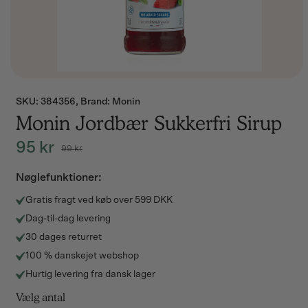
SKU:
SKU: 384356, Brand: Monin
Monin Jordbær Sukkerfri Sirup
95 kr
99 kr
Normalpris
Udsalgspris
Nøglefunktioner:
Gratis fragt ved køb over 599 DKK
Dag-til-dag levering
30 dages returret
100 % danskejet webshop
Hurtig levering fra dansk lager
Vælg antal