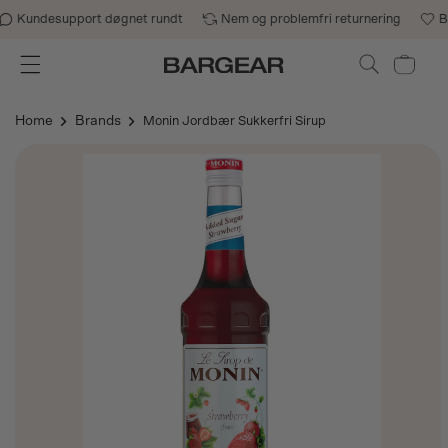
Gå til indhold
Kundesupport døgnet rundt
Nem og problemfri returnering
B2B
Indkøbskurv
Home
Brands
Monin Jordbær Sukkerfri Sirup
Gå til
produktoplysninger