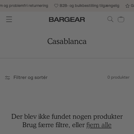
Gå til indhold
 og problemfri returnering
B2B- og bulkbestilling tilgængelig
Gr
Indkøbskurv
Casablanca
Filtrer og sortér
0 produkter
Der blev ikke fundet nogen produkter
Brug færre filtre, eller
fjern alle